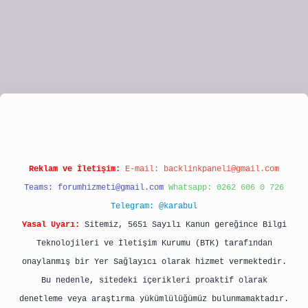
ulipbet
Reklam ve İletişim:
E-mail:
backlinkpaneli@gmail.com
Teams:
forumhizmeti@gmail.com
Whatsapp: 0262 606 0 726
Telegram: @karabul
Yasal Uyarı:
Sitemiz, 5651 Sayılı Kanun gereğince Bilgi
Teknolojileri ve İletişim Kurumu (BTK) tarafından
onaylanmış bir Yer Sağlayıcı olarak hizmet vermektedir.
Bu nedenle, sitedeki içerikleri proaktif olarak
denetleme veya araştırma yükümlülüğümüz bulunmamaktadır.