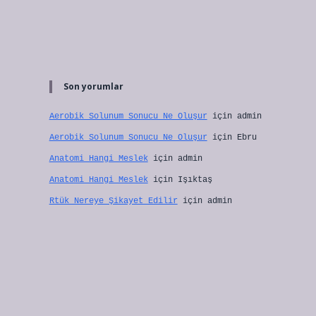
Son yorumlar
Aerobik Solunum Sonucu Ne Oluşur
için
admin
Aerobik Solunum Sonucu Ne Oluşur
için
Ebru
Anatomi Hangi Meslek
için
admin
Anatomi Hangi Meslek
için
Işıktaş
Rtük Nereye Şikayet Edilir
için
admin