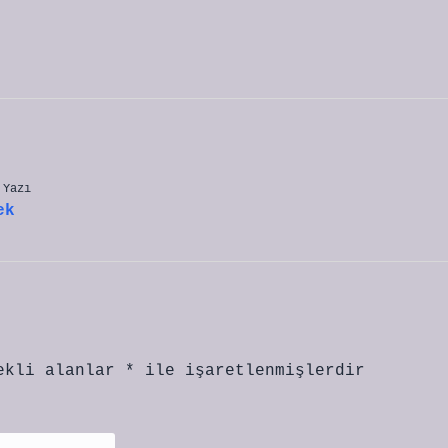
 Yazı
ek
ekli alanlar
*
ile işaretlenmişlerdir