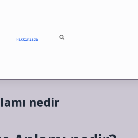
ı
Hakkımızda
nlamı nedir