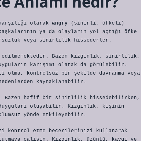
zce Anlamı nedir?
karşılığı olarak
angry
(sinirli, öfkeli)
başkalarının ya da olayların yol açtığı öfke
rsuzluk veya sinirlilik hissederler.
 edilmemektedir. Bazen kızgınlık, sinirlilik,
uyguların karışımı olarak da görülebilir.
li olma, kontrolsüz bir şekilde davranma veya
nedenlerden kaynaklanabilir.
. Bazen hafif bir sinirlilik hissedebilirken,
duyguları oluşabilir. Kızgınlık, kişinin
olumsuz yönde etkileyebilir.
zi kontrol etme becerilerinizi kullanarak
tutmaya çalışın. Kızgınlık, üzüntü, kaygı ve