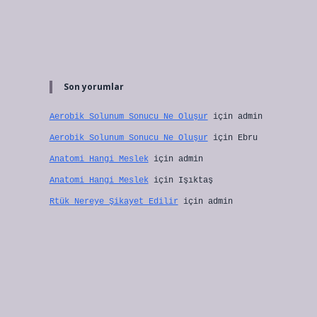
Son yorumlar
Aerobik Solunum Sonucu Ne Oluşur
için
admin
Aerobik Solunum Sonucu Ne Oluşur
için
Ebru
Anatomi Hangi Meslek
için
admin
Anatomi Hangi Meslek
için
Işıktaş
Rtük Nereye Şikayet Edilir
için
admin