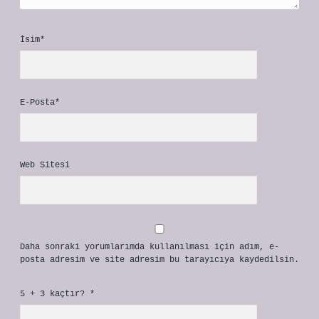
İsim*
E-Posta*
Web Sitesi
Daha sonraki yorumlarımda kullanılması için adım, e-
posta adresim ve site adresim bu tarayıcıya kaydedilsin.
5 + 3 kaçtır?
*