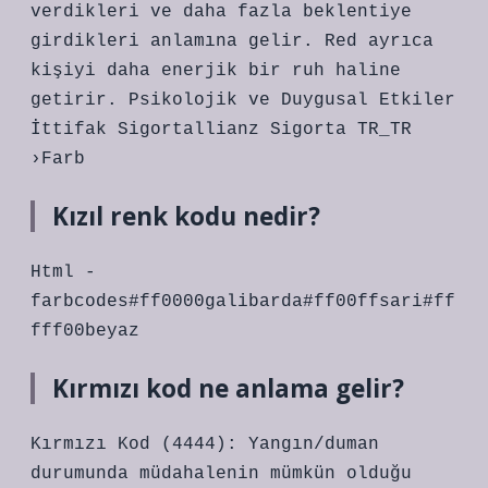
verdikleri ve daha fazla beklentiye
girdikleri anlamına gelir. Red ayrıca
kişiyi daha enerjik bir ruh haline
getirir. Psikolojik ve Duygusal Etkiler
İttifak Sigortallianz Sigorta TR_TR
›Farb
Kızıl renk kodu nedir?
Html -
farbcodes#ff0000galibarda#ff00ffsari#ff
fff00beyaz
Kırmızı kod ne anlama gelir?
Kırmızı Kod (4444): Yangın/duman
durumunda müdahalenin mümkün olduğu