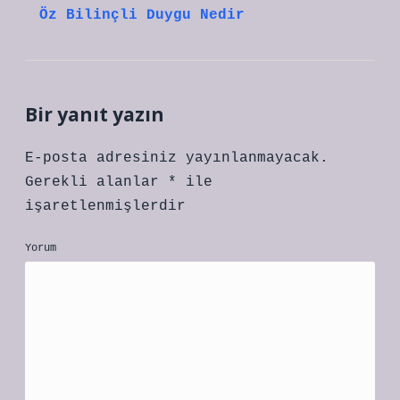
Öz Bilinçli Duygu Nedir
Bir yanıt yazın
E-posta adresiniz yayınlanmayacak.
Gerekli alanlar
*
ile
işaretlenmişlerdir
Yorum