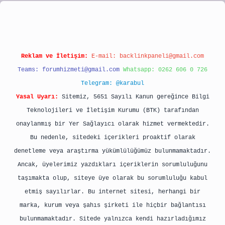
ipbet
Reklam ve İletişim:
E-mail:
backlinkpaneli@gmail.com
Teams:
forumhizmeti@gmail.com
Whatsapp: 0262 606 0 726
Telegram: @karabul
Yasal Uyarı:
Sitemiz, 5651 Sayılı Kanun gereğince Bilgi
Teknolojileri ve İletişim Kurumu (BTK) tarafından
onaylanmış bir Yer Sağlayıcı olarak hizmet vermektedir.
Bu nedenle, sitedeki içerikleri proaktif olarak
denetleme veya araştırma yükümlülüğümüz bulunmamaktadır.
Ancak, üyelerimiz yazdıkları içeriklerin sorumluluğunu
taşımakta olup, siteye üye olarak bu sorumluluğu kabul
etmiş sayılırlar. Bu internet sitesi, herhangi bir
marka, kurum veya şahıs şirketi ile hiçbir bağlantısı
bulunmamaktadır. Sitede yalnızca kendi hazırladığımız