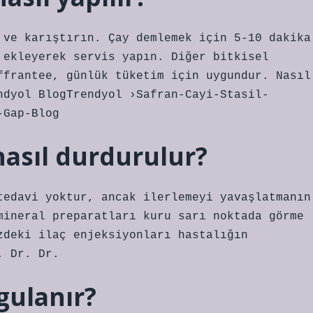
 ve karıştırın. Çay demlemek için 5-10 dakika
 ekleyerek servis yapın. Diğer bitkisel
ffrantee, günlük tüketim için uygundur. Nasıl
ndyol BlogTrendyol ›Safran-Cayi-Stasil-
-Gap-Blog
 nasıl durdurulur?
tedavi yoktur, ancak ilerlemeyi yavaşlatmanın
mineral preparatları kuru sarı noktada görme
zdeki ilaç enjeksiyonları hastalığın
. Dr. Dr.
gulanır?