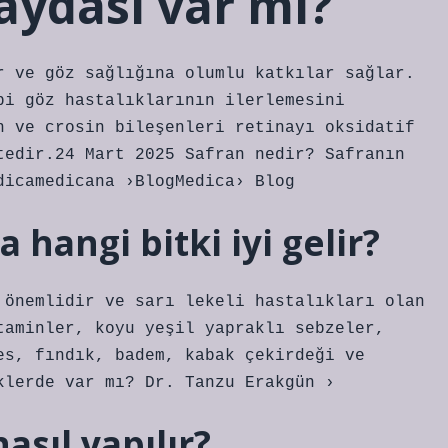
aydası var mı?
r ve göz sağlığına olumlu katkılar sağlar.
bi göz hastalıklarının ilerlemesini
n ve crosin bileşenleri retinayı oksidatif
tedir.24 Mart 2025 Safran nedir? Safranın
dicamedicana ›BlogMedica› Blog
 hangi bitki iyi gelir?
 önemlidir ve sarı lekeli hastalıkları olan
taminler, koyu yeşil yapraklı sebzeler,
es, fındık, badem, kabak çekirdeği ve
klerde var mı? Dr. Tanzu Erakgün ›
asıl yapılır?