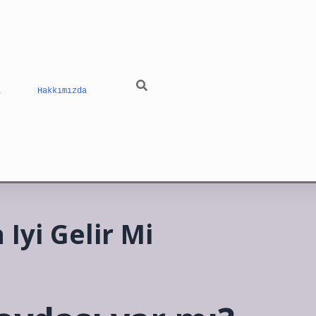
ı
Hakkımızda
Iyi Gelir Mi