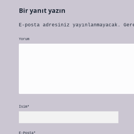
Bir yanıt yazın
E-posta adresiniz yayınlanmayacak.
Ger
Yorum
İsim*
E-Posta*