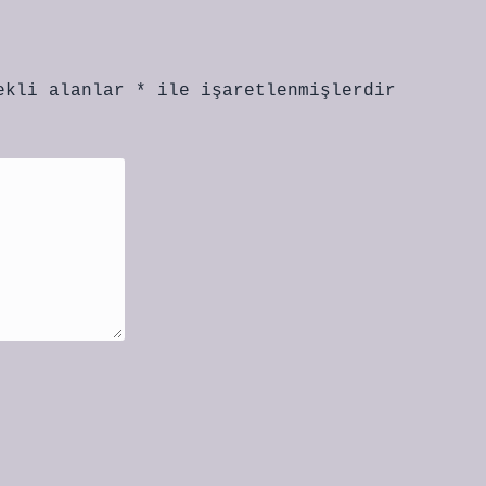
ekli alanlar
*
ile işaretlenmişlerdir