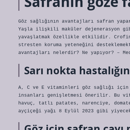
Safranın göze f
Göz sağlığının avantajları safran yapa
Yaşla ilişkili maküler dejenerasyon gi
yavaşlatmak özellikle etkilidir. Crofi
stresten koruma yeteneğini desteklemek
avantajları nelerdir? Ne yapıyor? – Me
Sarı nokta hastalığına
A, C ve E vitaminleri göz sağlığı için
insanları genişletmesi önerilir. Bu vi
havuç, tatlı patates, narenciye, domat
ayçiçeği yağı 8 Eylül 2023 gibi yiyece
Göz için safran çayı n