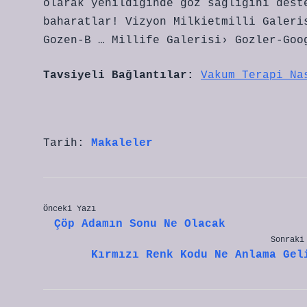
olarak yenildiğinde göz sağlığını dest
baharatlar! Vizyon Milkietmilli Galeri
Gozen-B … Millife Galerisi› Gozler-Goo
Tavsiyeli Bağlantılar:
Vakum Terapi Na
Tarih:
Makaleler
Önceki Yazı
Çöp Adamın Sonu Ne Olacak
Sonraki
Kırmızı Renk Kodu Ne Anlama Gel