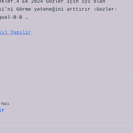
ekler.4 Ek 2024 Gözler için iyi olan
si’ni Görme yeteneğini arttırır ›Gozler-
gual-B-B …
sıl Yapılır
 Yazı
ir