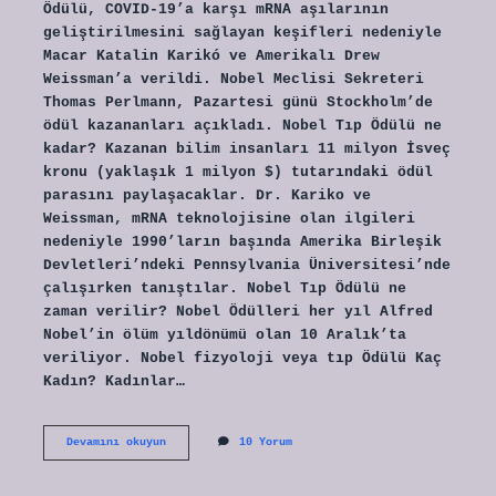
Ödülü, COVID-19’a karşı mRNA aşılarının
geliştirilmesini sağlayan keşifleri nedeniyle
Macar Katalin Karikó ve Amerikalı Drew
Weissman’a verildi. Nobel Meclisi Sekreteri
Thomas Perlmann, Pazartesi günü Stockholm’de
ödül kazananları açıkladı. Nobel Tıp Ödülü ne
kadar? Kazanan bilim insanları 11 milyon İsveç
kronu (yaklaşık 1 milyon $) tutarındaki ödül
parasını paylaşacaklar. Dr. Kariko ve
Weissman, mRNA teknolojisine olan ilgileri
nedeniyle 1990’ların başında Amerika Birleşik
Devletleri’ndeki Pennsylvania Üniversitesi’nde
çalışırken tanıştılar. Nobel Tıp Ödülü ne
zaman verilir? Nobel Ödülleri her yıl Alfred
Nobel’in ölüm yıldönümü olan 10 Aralık’ta
veriliyor. Nobel fizyoloji veya tıp Ödülü Kaç
Kadın? Kadınlar…
Nobel
Devamını okuyun
10 Yorum
Tıp
Ödülü
Var