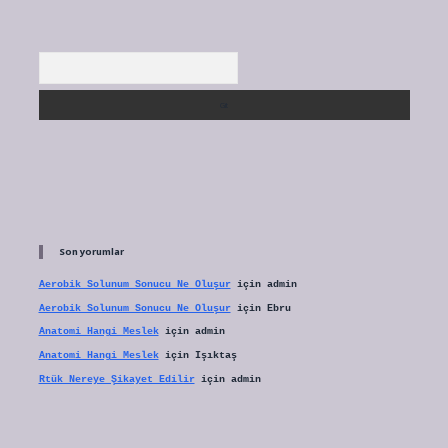
Arama
Son yorumlar
Aerobik Solunum Sonucu Ne Oluşur
için
admin
Aerobik Solunum Sonucu Ne Oluşur
için
Ebru
Anatomi Hangi Meslek
için
admin
Anatomi Hangi Meslek
için
Işıktaş
Rtük Nereye Şikayet Edilir
için
admin