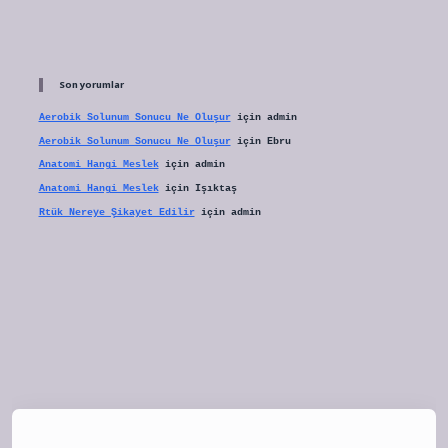
Son yorumlar
Aerobik Solunum Sonucu Ne Oluşur
için
admin
Aerobik Solunum Sonucu Ne Oluşur
için
Ebru
Anatomi Hangi Meslek
için
admin
Anatomi Hangi Meslek
için
Işıktaş
Rtük Nereye Şikayet Edilir
için
admin
tulipbet