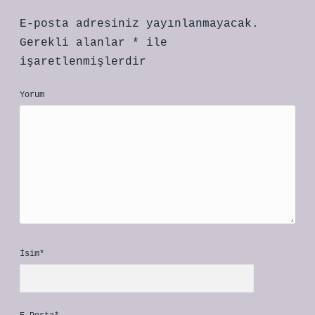
E-posta adresiniz yayınlanmayacak.
Gerekli alanlar
*
ile
işaretlenmişlerdir
Yorum
İsim*