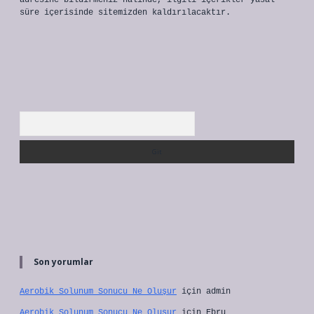
adresine bildirmeniz halinde, ilgili içerikler yasal
süre içerisinde sitemizden kaldırılacaktır.
Arama
Son yorumlar
Aerobik Solunum Sonucu Ne Oluşur
için
admin
Aerobik Solunum Sonucu Ne Oluşur
için
Ebru